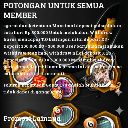
POTONGAN UNTUK SEMUA
MEMBER
syarat dan ketentuan Maxsimal deposit pulsa dalam
satu hari Rp.500.000 Untuk melakukan Withdraw
harus mencapai T.O bettingan nilai deposit X3 -
Deposit 100.000 X3 = 300.000 User baru bisa melakukan
Withdraw Maximal withdraw nilai deposit X 10 -
Deposit 100.000 x10 = 1.000.000 Maximal withdraw
yang dapat di ambil untuk promo ini dan seluruh sisa
saldo akan di tarik otomatis
seluruh keputusan Gopay178 adalah Muhtlak dan
tidak dapat di gangguguat
Promosi Lainnya