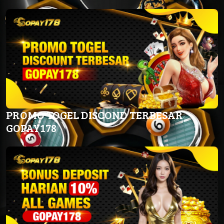
PROMO TOGEL DISCOND TERBESAR
GOPAY178