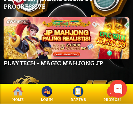
PROGRESSIVE
PLAYTECH - MAGIC MAHJONG JP
HOME
LOGIN
DAFTAR
PROMOSI