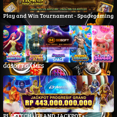
Play and Win Tournament - Spadegaming
GGSOFT GAMES
PLAYTECH - GRAND JACKPOT