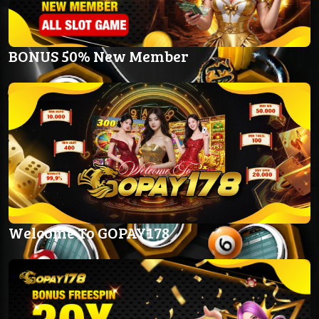
BONUS 50% New Member
Welcome To GOPAY178