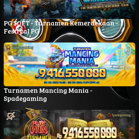
PG SOFT - Turnamen Kemerdekaan -
Festival PG
Turnamen Mancing Mania -
Spadegaming