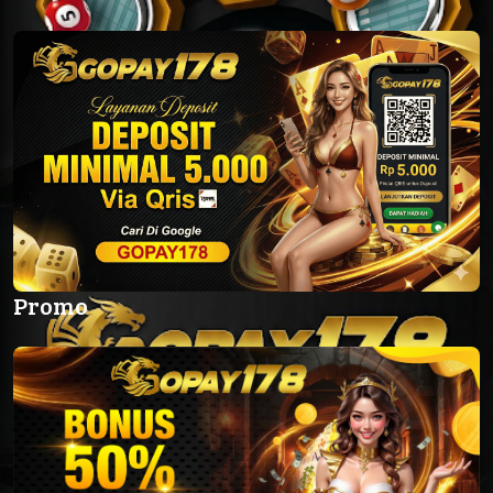
Promo